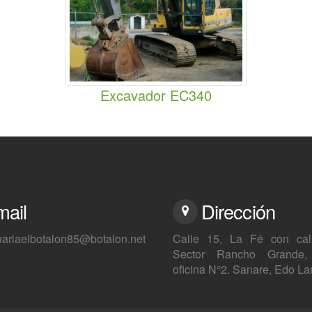
Excavador EC340
mail
Dirección
ariaelbotalon85@botalon.net
Calle 15, La Fé con call
Sector Rancho Grande,
oficina N°2. Sanare, Edo La