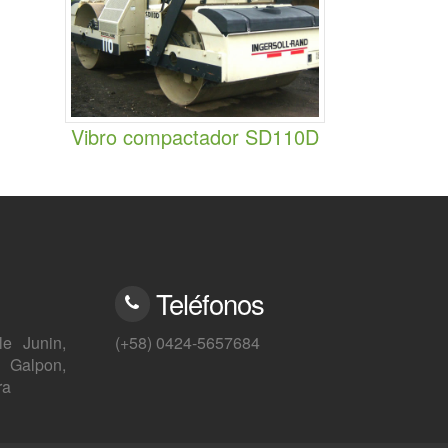
Vibro compactador SD110D
Teléfonos
e Junin,
(+58) 0424-5657684
 Galpon,
ra