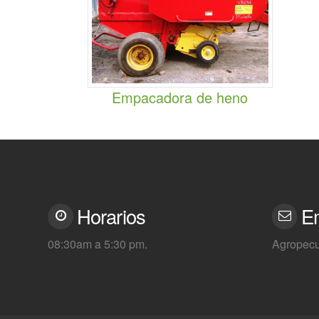
Empacadora de heno
Horarios
E
08:30am a 5:30 pm.
Agropecu