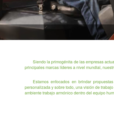
Siendo la primogénita de las empresas actua
principales marcas líderes a nivel mundial, nues
Estamos enfocados en brindar propuestas 
personalizada y sobre todo, una visión de trabaj
ambiente trabajo armónico dentro del equipo hum